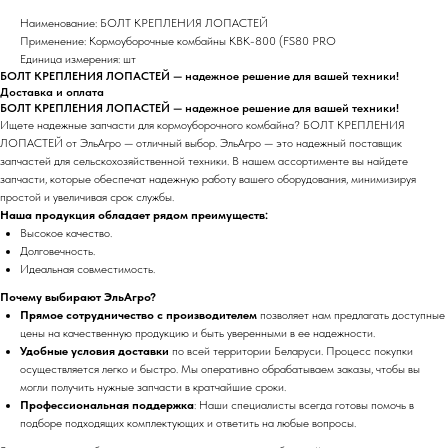
Наименование: БОЛТ КРЕПЛЕНИЯ ЛОПАСТЕЙ
Применение: Кормоуборочные комбайны КВК-800 (FS80 PRO
Единица измерения: шт
БОЛТ КРЕПЛЕНИЯ ЛОПАСТЕЙ — надежное решение для вашей техники!
Доставка и оплата
БОЛТ КРЕПЛЕНИЯ ЛОПАСТЕЙ — надежное решение для вашей техники!
Ищете надежные запчасти для кормоуборочного комбайна? БОЛТ КРЕПЛЕНИЯ
ЛОПАСТЕЙ от ЭльАгро — отличный выбор. ЭльАгро — это надежный поставщик
запчастей для сельскохозяйственной техники. В нашем ассортименте вы найдете
запчасти, которые обеспечат надежную работу вашего оборудования, минимизируя
простой и увеличивая срок службы.
Наша продукция обладает рядом преимуществ:
Высокое качество.
Долговечность.
Идеальная совместимость.
Почему выбирают ЭльАгро?
Прямое сотрудничество с производителем
позволяет нам предлагать доступные
цены на качественную продукцию и быть уверенными в ее надежности.
Удобные условия доставки
по всей территории Беларуси. Процесс покупки
осуществляется легко и быстро. Мы оперативно обрабатываем заказы, чтобы вы
могли получить нужные запчасти в кратчайшие сроки.
Профессиональная поддержка
: Наши специалисты всегда готовы помочь в
подборе подходящих комплектующих и ответить на любые вопросы.