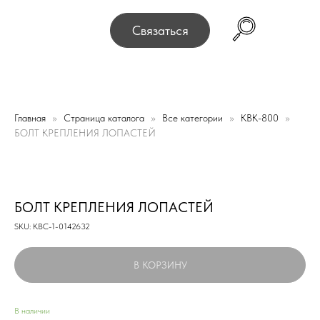
ереехали! Офис и склад теперь по адресу 220075, г. М
Связаться
Главная
Страница каталога
Все категории
KBK-800
БОЛТ КРЕПЛЕНИЯ ЛОПАСТЕЙ
БОЛТ КРЕПЛЕНИЯ ЛОПАСТЕЙ
SKU:
КВС-1-0142632
В КОРЗИНУ
В наличии