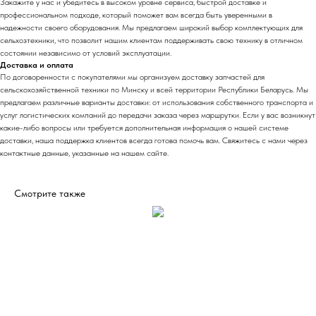
Закажите у нас и убедитесь в высоком уровне сервиса, быстрой доставке и
профессиональном подходе, который поможет вам всегда быть уверенными в
надежности своего оборудования. Мы предлагаем широкий выбор комплектующих для
сельхозтехники, что позволит нашим клиентам поддерживать свою технику в отличном
состоянии независимо от условий эксплуатации.
Доставка и оплата
По договоренности с
пок
упателями мы организуем доставку запчастей для
сельскохозяйственной техники по Минску и всей территории Республики Беларусь. Мы
предлагаем различные варианты доставки: от использования собственного транспорта и
услуг логистических компаний до передачи заказа через маршрутки. Если у вас возникнут
какие-либо вопросы или требуется дополнительная информация о нашей системе
доставки, наша поддержка клиентов всегда готова помочь вам. Свяжитесь с нами через
контактные данные, указанные на нашем сайте.
Смотрите также