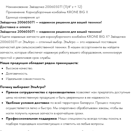
Наименование: Звёздочка 200605071 (11/4" z = 12)
Применение: Кормоуборочные комбайны KRONE BIG X
Единица измерения: шт
Звёздочка 200605071 — надежное решение для вашей техники!
Доставка и оплата
Звёздочка 200605071 — надежное решение для вашей техники!
Ищете надежные запчасти для кормоуборочного комбайна KRONE BIG X? Звёздочка
200605071 от ЭльАгро — отличный выбор. ЭльАгро — это надежный поставщик
запчастей для сельскохозяйственной техники. В нашем ассортименте вы найдете
запчасти, которые обеспечат надежную работу вашего оборудования, минимизируя
простой и увеличивая срок службы.
Наша продукция обладает рядом преимуществ:
Высокое качество.
Долговечность.
Идеальная совместимость.
Почему выбирают ЭльАгро?
Прямое сотрудничество с производителем
позволяет нам предлагать доступные
цены на качественную продукцию и быть уверенными в ее надежности.
Удобные условия доставки
по всей территории Беларуси. Процесс покупки
осуществляется легко и быстро. Мы оперативно обрабатываем заказы, чтобы вы
могли получить нужные запчасти в кратчайшие сроки.
Профессиональная поддержка
: Наши специалисты всегда готовы помочь в
подборе подходящих комплектующих и ответить на любые вопросы.