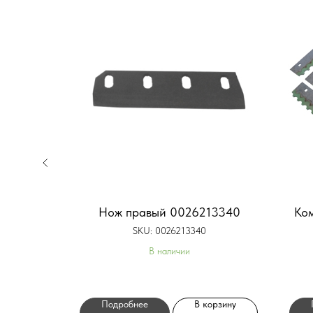
сляный
Нож правый 0026213340
Ком
/2
SKU:
0026213340
В наличии
орзину
Подробнее
В корзину