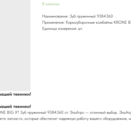
В наличии
Наименование: Зуб пружинный 9384360
Применение: Кормоуборочные комбайны KRONE B
Единица измерения: шт
ашей техники!
ашей техники!
NE BIG X? Зуб пружинный 9384360 от ЭльАгро — отличный выбор. ЭльАгр
ете запчасти, которые обеспечат надежную работу вашего оборудования, м