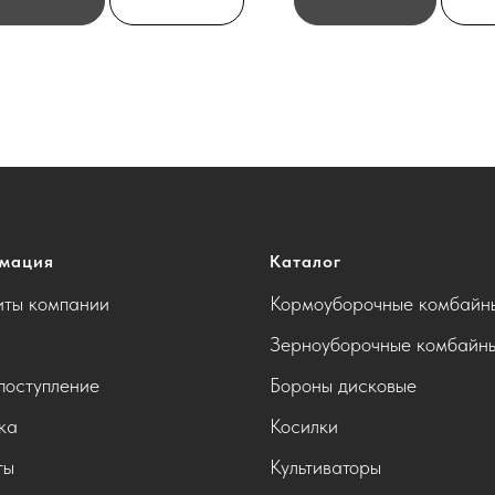
мация
Каталог
иты компании
Кормоуборочные комбайн
Зерноуборочные комбайн
поступление
Бороны дисковые
ка
Косилки
ты
Культиваторы