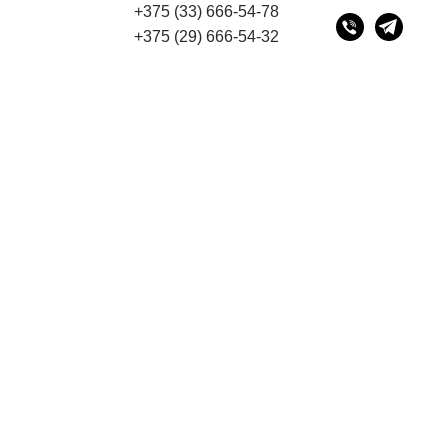
+375 (33) 666-54-78
есу 220075, г. Минск, переулок Промышленный 16, офис
+375 (29) 666-54-32