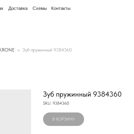
рядом
"Мы переехали! Офис и склад теперь по адр
тавка
Схемы
Контакты
KRONE
Зуб пружинный 9384360
Зуб пружинный 9384360
SKU:
9384360
В КОРЗИНУ