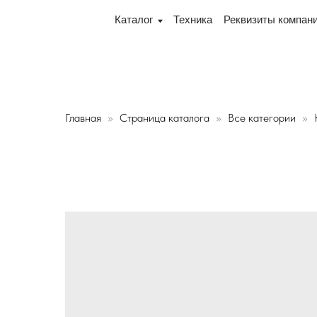
переулок Промышленный 16, офис № 15 2-й этаж, склад 
Каталог
Техника
Реквизиты компании
Дос
Главная
Страница каталога
Все категории