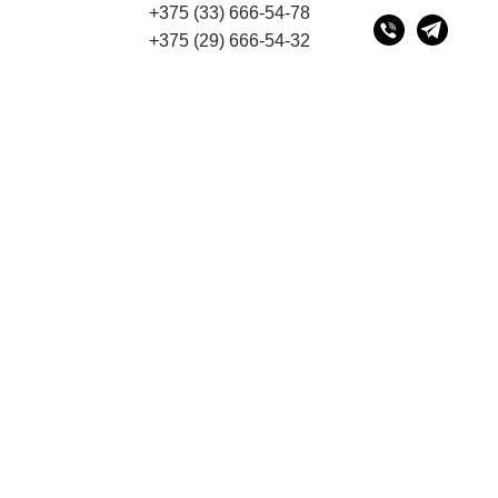
+375 (33) 666-54-78
ресу 220075, г. Минск, переулок Промышленный 16, офи
+375 (29) 666-54-32