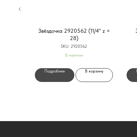
5/8" z =
Звёздочка 2920562 (11/4" z =
28)
SKU:
2920562
В наличии
орзину
Подробнее
В корзину