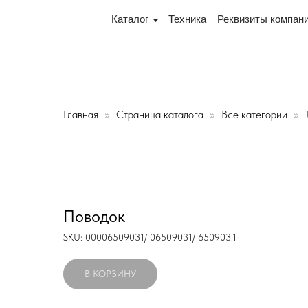
 переулок Промышленный 16, офис № 15 2-й этаж, склад
Каталог
Техника
Реквизиты компании
Дос
Главная
Страница каталога
Все категории
Поводок
SKU:
00006509031/ 06509031/ 650903.1
В КОРЗИНУ