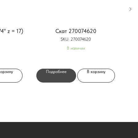
" z = 17)
Скат 270074620
SKU:
270074620
В наличии
корзину
Подробнее
В корзину