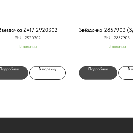
Звездочка Z=17 2920302
Звёздочка 2857903 (3/4
SKU:
2920302
SKU:
2857903
В наличии
В наличии
Подробнее
В корзину
Подробнее
В 