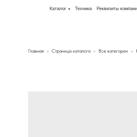
! Офис и склад теперь по адресу 220075, г. Минск, пе
Каталог
Техника
Реквизиты компании
Дос
Главная
Страница каталога
Все категории