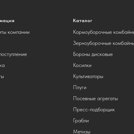
мация
Каталог
иты компании
Кормоуборочные комбайн
Зерноуборочные комбайн
поступление
Бороны дисковые
ка
Косилки
ты
Культиваторы
Плуги
Посевные агрегаты
Пресс-подборщик
Грабли
Метизы