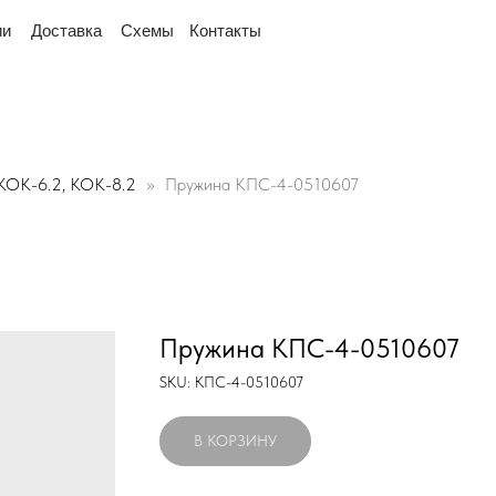
реулок Промышленный 16, офис № 15 2-й этаж, склад ря
тавка
Схемы
Контакты
КОК-6.2, КОК-8.2
Пружина КПС-4-0510607
Пружина КПС-4-0510607
SKU:
КПС-4-0510607
В КОРЗИНУ