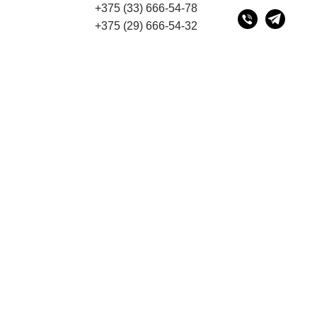
+375 (33) 666-54-78
дом
"Мы переехали! Офис и склад теперь по адрес
+375 (29) 666-54-32