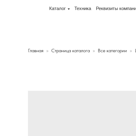
клад теперь по адресу 220075, г. Минск, переулок Про
Каталог
Техника
Реквизиты компании
Дос
Главная
Страница каталога
Все категории