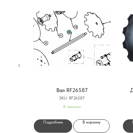
28493
Вал RF26587
Д
SKU:
RF26587
В наличии
орзину
Подробнее
В корзину