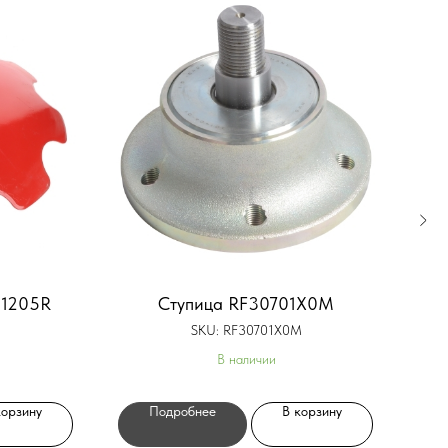
21205R
Ступица RF30701X0M
SKU:
RF30701X0M
В наличии
корзину
Подробнее
В корзину