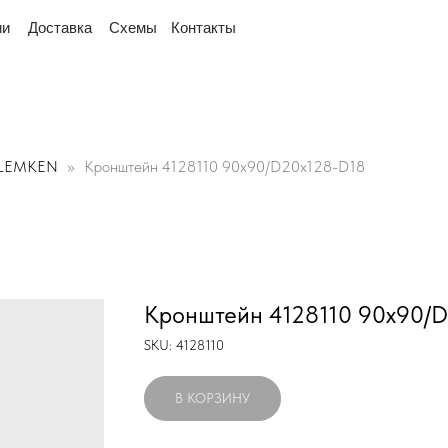
мышленный 16, офис № 15 2-й этаж, склад рядом
"
тавка
Схемы
Контакты
LEMKEN
Кронштейн 4128110 90х90/D20x128-D18
Кронштейн 4128110 90х90/
SKU:
4128110
В КОРЗИНУ