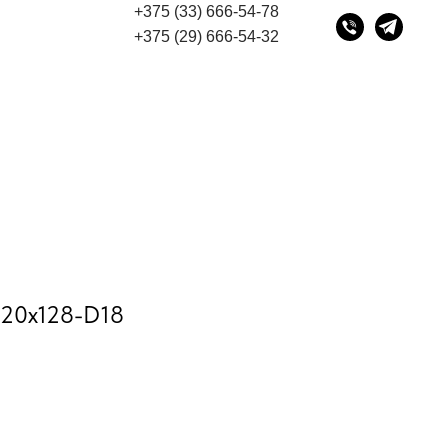
+375 (33) 666-54-78
Мы переехали! Офис и склад теперь по адресу 220075, 
+375 (29) 666-54-32
D20x128-D18