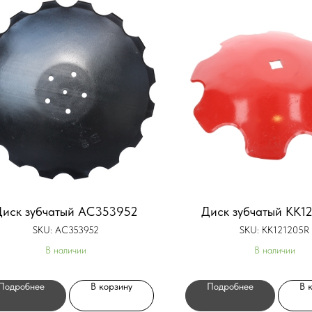
иск зубчатый AC353952
Диск зубчатый KK1
SKU:
AC353952
SKU:
KK121205R
В наличии
В наличии
Подробнее
В корзину
Подробнее
В 