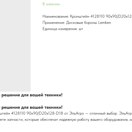
В наличии
Наименование: Кронштейн 4128110 90х90/D20x1
Применение: Дисковые бороны Lemken
Единица измерения: шт
 решение для вашей техники!
 решение для вашей техники!
штейн 4128110 90х90/D20x128-D18 от ЭльАгро — отличный выбор. ЭльАгр
ете запчасти, которые обеспечат надежную работу вашего оборудования, м