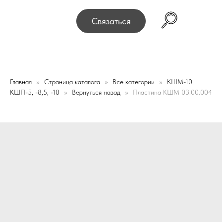
переехали! Офис и склад теперь по адресу 220075, г. 
Связаться
Главная
Страница каталога
Все категории
КШМ-10,
КШП-5, -8,5, -10
Вернуться назад
Пластина КШМ 03.00.004