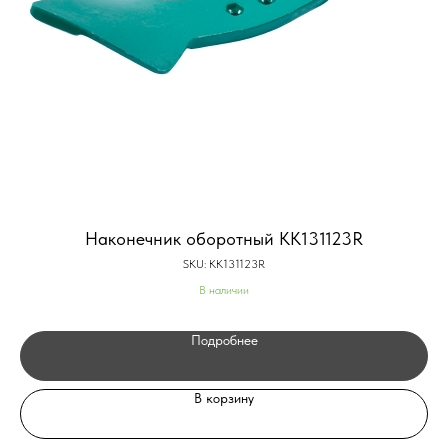
Наконечник оборотный KK131123R
SKU:
KK131123R
В наличии
Подробнее
В корзину