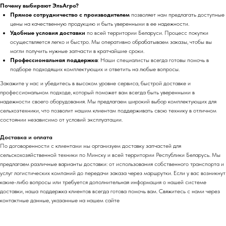
Почему выбирают ЭльАгро?
Прямое сотрудничество с производителем
позволяет нам предлагать доступные
цены на качественную продукцию и быть уверенными в ее надежности.
Удобные условия доставки
по всей территории Беларуси. Процесс покупки
осуществляется легко и быстро. Мы оперативно обрабатываем заказы, чтобы вы
могли получить нужные запчасти в кратчайшие сроки.
Профессиональная поддержка
: Наши специалисты всегда готовы помочь в
подборе подходящих комплектующих и ответить на любые вопросы.
Закажите у нас и убедитесь в высоком уровне сервиса, быстрой доставке и
профессиональном подходе, который поможет вам всегда быть уверенными в
надежности своего оборудования. Мы предлагаем широкий выбор комплектующих для
сельхозтехники, что позволит нашим клиентам поддерживать свою технику в отличном
состоянии независимо от условий эксплуатации.
Доставка и оплата
По договоренности с клиентами мы организуем доставку запчастей для
сельскохозяйственной техники по Минску и всей территории Республики Беларусь. Мы
предлагаем различные варианты доставки: от использования собственного транспорта и
услуг логистических компаний до передачи заказа через маршрутки. Если у вас возникнут
какие-либо вопросы или требуется дополнительная информация о нашей системе
доставки, наша поддержка клиентов всегда готова помочь вам. Свяжитесь с нами через
контактные данные, указанные на нашем сайте