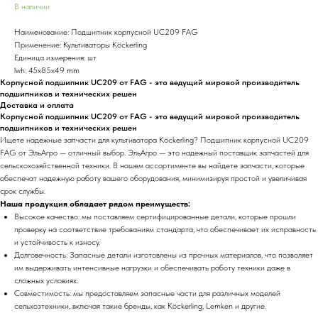
В наличии
Наименование: Подшипник корпусной UC209 FAG
Применение: Культиваторы Köckerling
Единица измерения: шт
lwh: 45x85x49 mm
Корпусной подшипник UC209 от FAG - это ведущий мировой производитель
подшипников и технических решен
Доставка и оплата
Корпусной подшипник UC209 от FAG - это ведущий мировой производитель
подшипников и технических решен
Ищете надежные запчасти для культиватора Köckerling? Подшипник корпусной UC209
FAG от ЭльАгро — отличный выбор. ЭльАгро — это надежный поставщик запчастей для
сельскохозяйственной техники. В нашем ассортименте вы найдете запчасти, которые
обеспечат надежную работу вашего оборудования, минимизируя простой и увеличивая
срок службы.
Наша продукция обладает рядом преимуществ:
Высокое качество:
мы поставляем сертифицированные детали, которые прошли
проверку на соответствие требованиям стандарта, что обеспечивает их исправность
и устойчивость к износу.
Долговечность: Запасные детали изготовлены из прочных материалов, что позволяет
им выдерживать интенсивные нагрузки и обеспечивать работу техники даже в
сложных условиях.
Совместимость: мы предоставляем запасные части для различных моделей
сельхозтехники, включая такие бренды, как Köckerling, Lemken и другие.