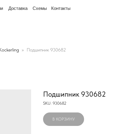
склад рядом
"Мы переехали! Офис и склад теперь 
тавка
Схемы
Контакты
Kockerling
Подшипник 930682
Подшипник 930682
SKU:
930682
В КОРЗИНУ