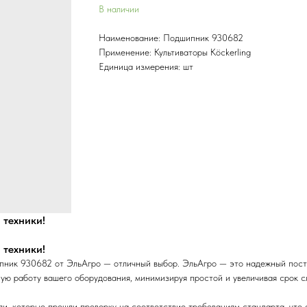
В наличии
Наименование: Подшипник 930682
Применение: Культиваторы Köckerling
Единица измерения: шт
 техники!
 техники!
ипник 930682 от ЭльАгро — отличный выбор. ЭльАгро — это надежный пост
ую работу вашего оборудования, минимизируя простой и увеличивая срок с
, которые прошли проверку на соответствие требованиям стандарта, что о