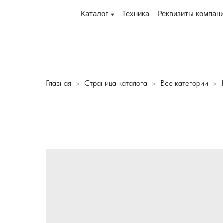
инск, переулок Промышленный 16, офис № 15 2-й этаж, 
Каталог
Техника
Реквизиты компании
Дос
Главная
Страница каталога
Все категории