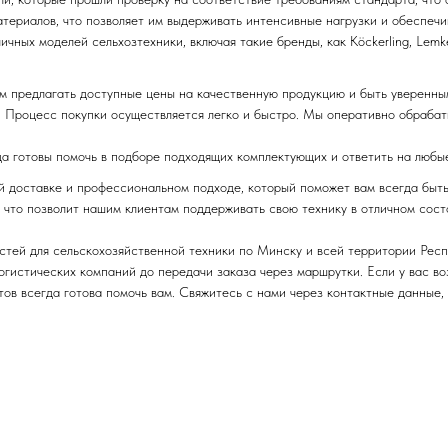
териалов, что позволяет им выдерживать интенсивные нагрузки и обеспечив
чных моделей сельхозтехники, включая такие бренды, как Köckerling, Lemke
м предлагать доступные цены на качественную продукцию и быть уверенны
 Процесс покупки осуществляется легко и быстро. Мы оперативно обрабаты
да готовы помочь в подборе подходящих комплектующих и ответить на любы
ой доставке и профессиональном подходе, который поможет вам всегда быт
 что позволит нашим клиентам поддерживать свою технику в отличном сост
стей для сельскохозяйственной техники по Минску и всей территории Рес
логистических компаний до передачи заказа через маршрутки. Если у вас в
ов всегда готова помочь вам. Свяжитесь с нами через контактные данные,