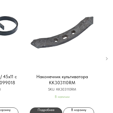
/ 45х11 с
Наконечник культиватора
1099018
KK303110RM
к
8
SKU:
KK303110RM
В наличии
корзину
Подробнее
В корзину