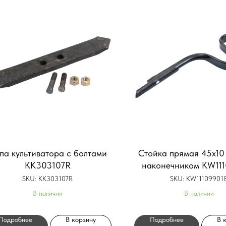
па культиватора с болтами
Стойка прямая 45х10 
KK303107R
наконечником KW11
SKU:
KK303107R
SKU:
KW11109901
В наличии
В наличии
Подробнее
В корзину
Подробнее
В 