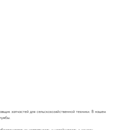
авщик запчастей для сельскохозяйственной техники. В нашем
лужбы.
беспечивает их исправность и устойчивость к износу.