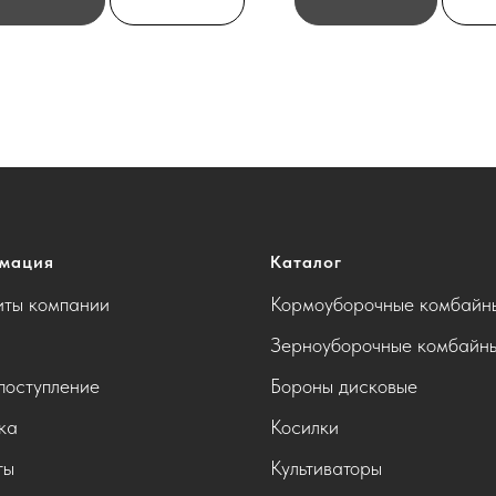
мация
Каталог
иты компании
Кормоуборочные комбайн
Зерноуборочные комбайн
поступление
Бороны дисковые
ка
Косилки
ты
Культиваторы