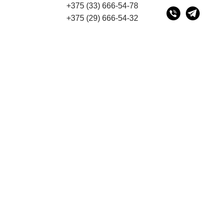
+375 (33) 666-54-78
по адресу 220075, г. Минск, переулок Промышленный 16
+375 (29) 666-54-32