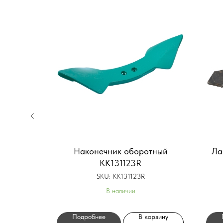
 x 75
Наконечник оборотный
Ла
KK131123R
SKU:
KK131123R
В наличии
орзину
Подробнее
В корзину