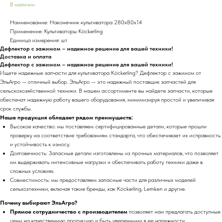
В наличии
Наименование: Наконечник культиватора 280х80х14
Применение: Культиваторы Köckerling
Единица измерения: шт
Дефлектор с зажимом – надежное решение для вашей техники!
Доставка и оплата
Дефлектор с зажимом – надежное решение для вашей техники!
Ищете надежные запчасти для культиватора Köckerling? Дефлектор с зажимом от
ЭльАгро — отличный выбор. ЭльАгро — это надежный поставщик запчастей для
сельскохозяйственной техники. В нашем ассортименте вы найдете запчасти, которые
обеспечат надежную работу вашего оборудования, минимизируя простой и увеличивая
срок службы.
Наша продукция обладает рядом преимуществ:
Высокое качество:
мы поставляем сертифицированные детали, которые прошли
проверку на соответствие требованиям стандарта, что обеспечивает их исправность
и устойчивость к износу.
Долговечность: Запасные детали изготовлены из прочных материалов, что позволяет
им выдерживать интенсивные нагрузки и обеспечивать работу техники даже в
сложных условиях.
Совместимость: мы предоставляем запасные части для различных моделей
сельхозтехники, включая такие бренды, как Köckerling, Lemken и другие.
Почему выбирают ЭльАгро?
Прямое сотрудничество с производителем
позволяет нам предлагать доступные
цены на качественную продукцию и быть уверенными в ее надежности.