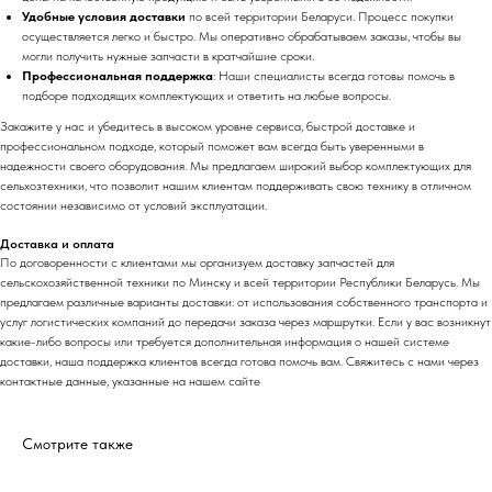
Удобные условия доставки
по всей территории Беларуси. Процесс покупки
осуществляется легко и быстро. Мы оперативно обрабатываем заказы, чтобы вы
могли получить нужные запчасти в кратчайшие сроки.
Профессиональная поддержка
: Наши специалисты всегда готовы помочь в
подборе подходящих комплектующих и ответить на любые вопросы.
Закажите у нас и убедитесь в высоком уровне сервиса, быстрой доставке и
профессиональном подходе, который поможет вам всегда быть уверенными в
надежности своего оборудования. Мы предлагаем широкий выбор комплектующих для
сельхозтехники, что позволит нашим клиентам поддерживать свою технику в отличном
состоянии независимо от условий эксплуатации.
Доставка и оплата
По договоренности с клиентами мы организуем доставку запчастей для
сельскохозяйственной техники по Минску и всей территории Республики Беларусь. Мы
предлагаем различные варианты доставки: от использования собственного транспорта и
услуг логистических компаний до передачи заказа через маршрутки. Если у вас возникнут
какие-либо вопросы или требуется дополнительная информация о нашей системе
доставки, наша поддержка клиентов всегда готова помочь вам. Свяжитесь с нами через
контактные данные, указанные на нашем сайте
Смотрите также