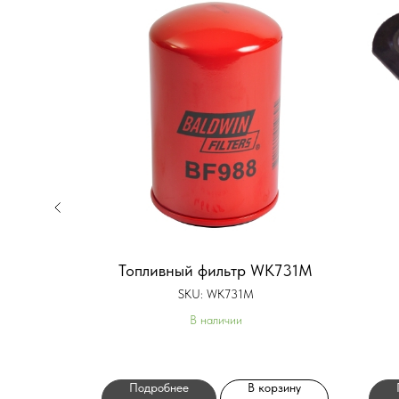
 фильтр
Топливный фильтр WK731M
SKU:
WK731M
В наличии
орзину
Подробнее
В корзину