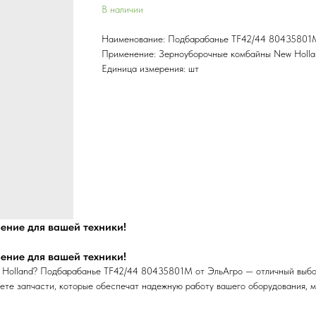
В наличии
Наименование: Подбарабанье TF42/44 80435801
Применение: Зерноуборочные комбайны New Holla
Единица измерения: шт
ние для вашей техники!
ние для вашей техники!
 Holland? Подбарабанье TF42/44 80435801M от ЭльАгро — отличный выбо
ете запчасти, которые обеспечат надежную работу вашего оборудования, м