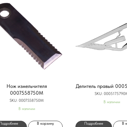
Нож измельчителя
Делитель правый 000
0007558750M
SKU:
0005175790
SKU:
0007558750M
В наличии
В наличии
Подробнее
В корзину
Подробнее
В 