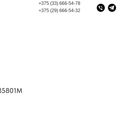
+375 (33) 666-54-78
ресу 220075, г. Минск, переулок Промышленный 16, офи
+375 (29) 666-54-32
435801M