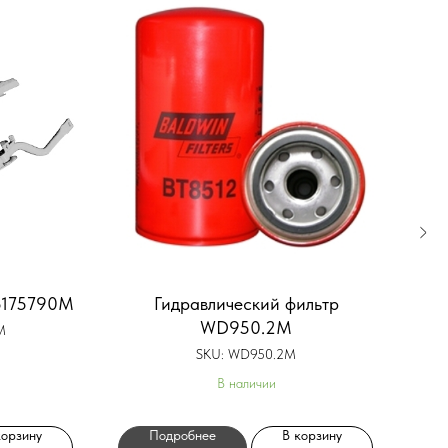
5175790M
Гидравлический фильтр
WD950.2M
M
SKU:
WD950.2M
В наличии
корзину
Подробнее
В корзину