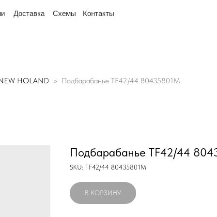
 рядом
"Мы переехали! Офис и склад теперь по ад
тавка
Схемы
Контакты
NEW HOLAND
Подбарабанье TF42/44 80435801M
Подбарабанье TF42/44 80
SKU:
TF42/44 80435801M
В КОРЗИНУ