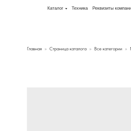
 переулок Промышленный 16, офис № 15 2-й этаж, склад
Каталог
Техника
Реквизиты компании
Дос
Главная
Страница каталога
Все категории