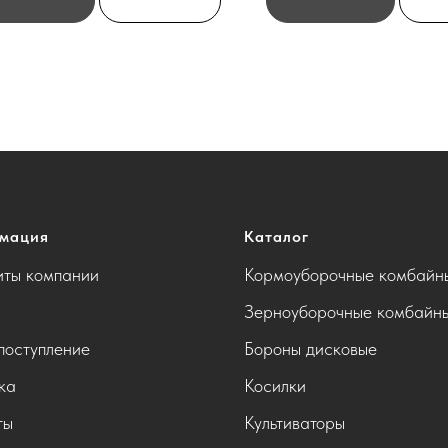
мация
Каталог
иты компании
Кормоуборочные комбайн
Зерноуборочные комбайн
поступление
Бороны дисковые
ка
Косилки
ты
Культиваторы