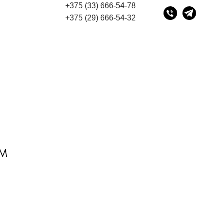
+375 (33) 666-54-78
есу 220075, г. Минск, переулок Промышленный 16, офис
+375 (29) 666-54-32
0M