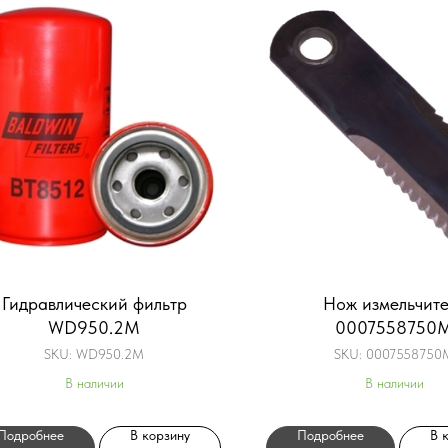
Гидравлический фильтр
Нож измельчите
WD950.2M
0007558750
SKU:
WD950.2M
SKU:
0007558750
В наличии
В наличии
Подробнее
В корзину
Подробнее
В 