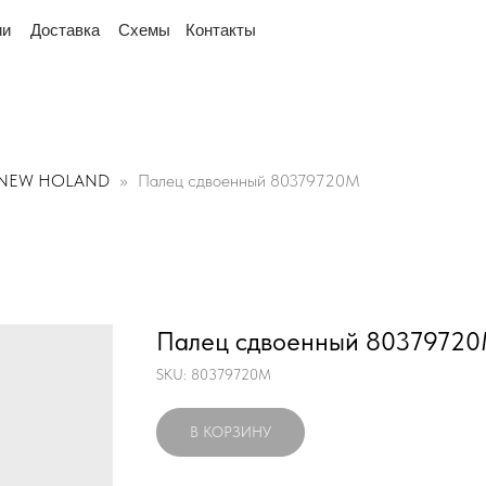
 рядом
"Мы переехали! Офис и склад теперь по адр
тавка
Схемы
Контакты
NEW HOLAND
Палец сдвоенный 80379720M
Палец сдвоенный 8037972
SKU:
80379720M
В КОРЗИНУ