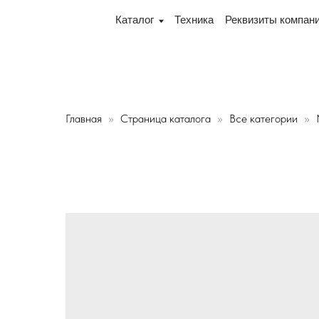
 переулок Промышленный 16, офис № 15 2-й этаж, склад
Каталог
Техника
Реквизиты компании
Дос
Главная
Страница каталога
Все категории