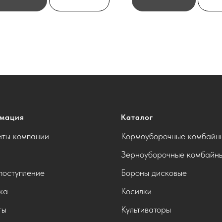
мация
Каталог
иты компании
Кормоуборочные комбайн
Зерноуборочные комбайн
поступление
Бороны дисковые
ка
Косилки
ты
Культиваторы