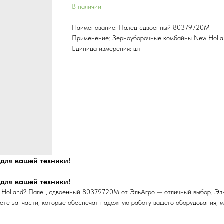
В наличии
Наименование: Палец сдвоенный 80379720M
Применение: Зерноуборочные комбайны New Holla
Единица измерения: шт
для вашей техники!
для вашей техники!
 Holland? Палец сдвоенный 80379720M от ЭльАгро — отличный выбор. Эль
ете запчасти, которые обеспечат надежную работу вашего оборудования, м