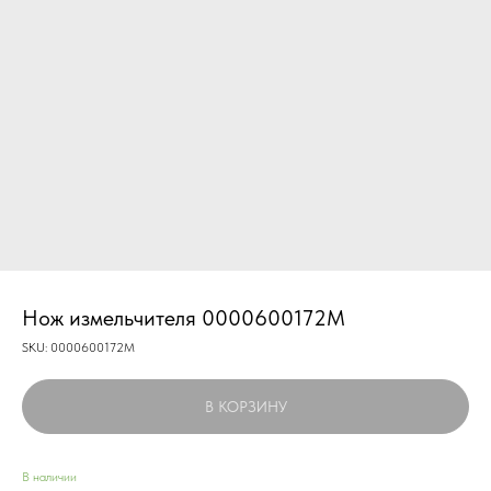
Нож измельчителя 0000600172M
SKU:
0000600172M
В КОРЗИНУ
В наличии