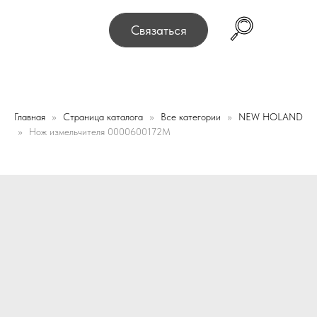
и! Офис и склад теперь по адресу 220075, г. Минск, п
Связаться
Главная
Страница каталога
Все категории
NEW HOLAND
Нож измельчителя 0000600172M