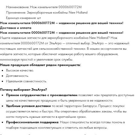
Наименование: Нож измельчителя 0000600172M
Применение: Зерноуборочные комбайны New Holland
Единица измерения: шт
Нож измельчителя 0000600172M – надежное решение для вашей техники!
Доставка и оплата
Нож измельчителя 0000600172M – надежное решение для вашей техники!
Ищете надежные запчасти для зерноуборочного комбайна New Holland? Нож
измельчителя 0000600172M от ЭльАгро — отличный выбор. ЭльАгро — это надежный
поставщик запчастей для сельскохозяйственной техники. В нашем ассортименте вы
найдете запчасти, которые обеспечат надежную работу вашего оборудования,
минимизируя простой и увеличивая срок службы.
Наша продукция обладает рядом преимуществ:
Высокое качество.
Долговечность.
Идеальная совместимость.
Почему выбирают ЭльАгро?
Прямое сотрудничество с производителем
позволяет нам предлагать доступные
цены на качественную продукцию и быть уверенными в ее надежности.
Удобные условия доставки
по всей территории Беларуси. Процесс покупки
осуществляется легко и быстро. Мы оперативно обрабатываем заказы, чтобы вы
могли получить нужные запчасти в кратчайшие сроки.
Профессиональная поддержка
: Наши специалисты всегда готовы помочь в
подборе подходящих комплектующих и ответить на любые вопросы.