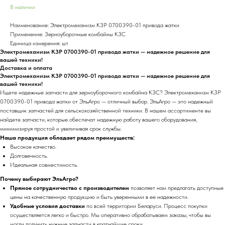
В наличии
Наименование: Электромеханизм КЗР 0700390-01 привода жатки
Применение: Зерноуборочные комбайны КЗС
Единица измерения: шт
Электромеханизм КЗР 0700390-01 привода жатки — надежное решение для
вашей техники!
Доставка и оплата
Электромеханизм КЗР 0700390-01 привода жатки — надежное решение для
вашей техники!
Ищете надежные запчасти для зерноуборочного комбайна КЗС? Электромеханизм КЗР
0700390-01 привода жатки от ЭльАгро — отличный выбор. ЭльАгро — это надежный
поставщик запчастей для сельскохозяйственной техники. В нашем ассортименте вы
найдете запчасти, которые обеспечат надежную работу вашего оборудования,
минимизируя простой и увеличивая срок службы.
Наша продукция обладает рядом преимуществ:
Высокое качество.
Долговечность.
Идеальная совместимость.
Почему выбирают ЭльАгро?
Прямое сотрудничество с производителем
позволяет нам предлагать доступные
цены на качественную продукцию и быть уверенными в ее надежности.
Удобные условия доставки
по всей территории Беларуси. Процесс покупки
осуществляется легко и быстро. Мы оперативно обрабатываем заказы, чтобы вы
могли получить нужные запчасти в кратчайшие сроки.