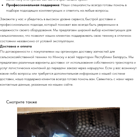
Профессиональная поддержка
: Наши специалисты всегда готовы помочь в
подборе подходящих комплектующих и ответить на любые вопросы.
Закажите у нас и убедитесь в высоком уровне сервиса, быстрой доставке и
профессиональном подходе, который поможет вам всегда быть уверенными в
надежности своего оборудования. Мы предлагаем широкий выбор комплектующих для
сельхозтехники, что позволит нашим клиентам поддерживать свою технику в отличном
состоянии независимо от условий эксплуатации.
Доставка и оплата
По договоренности с
п
окупателями мы организуем доставку запчастей для
сельскохозяйственной техники по Минску и всей территории Республики Беларусь. Мы
предлагаем различные варианты доставки: от использования собственного транспорта и
услуг логистических компаний до передачи заказа через маршрутки. Если у вас возникнут
какие-либо вопросы или требуется дополнительная информация о нашей системе
доставки, наша поддержка клиентов всегда готова помочь вам. Свяжитесь с нами через
контактные данные, указанные на нашем сайте.
Смотрите также