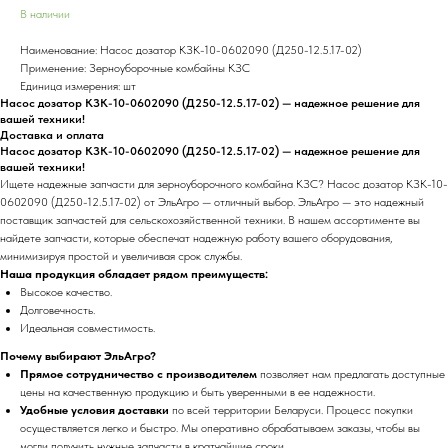
В наличии
Наименование: Насос дозатор КЗК-10-0602090 (Д250-12.5.17-02)
Применение: Зерноуборочные комбайны КЗС
Единица измерения: шт
Насос дозатор КЗК-10-0602090 (Д250-12.5.17-02) — надежное решение для
вашей техники!
Доставка и оплата
Насос дозатор КЗК-10-0602090 (Д250-12.5.17-02) — надежное решение для
вашей техники!
Ищете надежные запчасти для зерноуборочного комбайна КЗС? Насос дозатор КЗК-10-
0602090 (Д250-12.5.17-02) от ЭльАгро — отличный выбор. ЭльАгро — это надежный
поставщик запчастей для сельскохозяйственной техники. В нашем ассортименте вы
найдете запчасти, которые обеспечат надежную работу вашего оборудования,
минимизируя простой и увеличивая срок службы.
Наша продукция обладает рядом преимуществ:
Высокое качество.
Долговечность.
Идеальная совместимость.
Почему выбирают ЭльАгро?
Прямое сотрудничество с производителем
позволяет нам предлагать доступные
цены на качественную продукцию и быть уверенными в ее надежности.
Удобные условия доставки
по всей территории Беларуси. Процесс покупки
осуществляется легко и быстро. Мы оперативно обрабатываем заказы, чтобы вы
могли получить нужные запчасти в кратчайшие сроки.