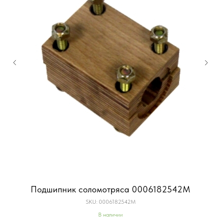
Подшипник соломотряса 0006182542M
SKU:
0006182542M
В наличии