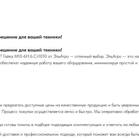
ешение для вашей техники!
ешение для вашей техники!
 Гайка М10-6Н.6.Ст1010 от ЭльАгро — отличный выбор. ЭльАгро — это на
 обеспечат надежную работу вашего оборудования, минимизируя простой и 
м предлагать доступные цены на качественную продукцию и быть уверенны
 Процесс покупки осуществляется легко и быстро. Мы оперативно обрабаты
да готовы помочь в подборе подходящих комплектующих и ответить на любы
ой доставке и профессиональном подходе, который поможет вам всегда быт