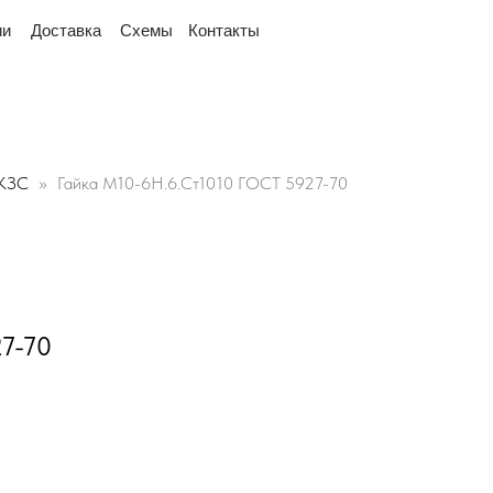
 рядом
"Мы переехали! Офис и склад теперь по адр
тавка
Схемы
Контакты
КЗС
Гайка М10-6Н.6.Ст1010 ГОСТ 5927-70
7-70