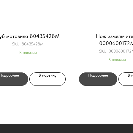
уб мотовила 80435428M
Нож измельчите
0000600172
SKU:
80435428M
SKU:
0000600172
В наличии
В наличии
Подробнее
В корзину
Подробнее
В 