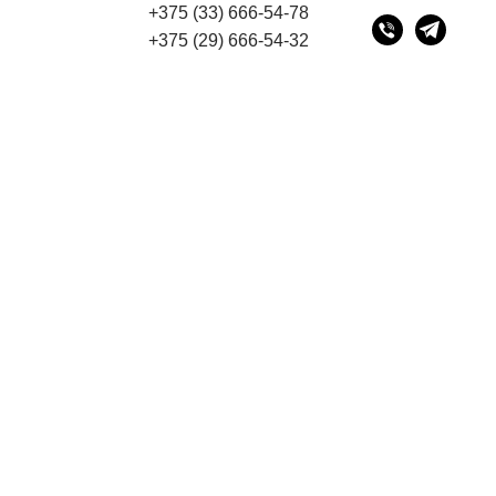
+375 (33) 666-54-78
есу 220075, г. Минск, переулок Промышленный 16, офи
+375 (29) 666-54-32