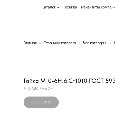
 переулок Промышленный 16, офис № 15 2-й этаж, склад
Каталог
Техника
Реквизиты компании
Дос
Главная
Страница каталога
Все категории
Гайка М10-6Н.6.Ст1010 ГОСТ 592
SKU:
М10-6Н.6.Ст
В КОРЗИНУ