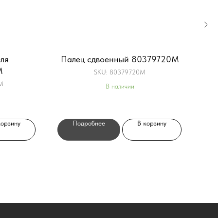
ля
Палец сдвоенный 80379720M
M
SKU:
80379720M
M
В наличии
корзину
Подробнее
В корзину