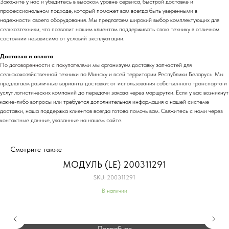
Закажите у нас и убедитесь в высоком уровне сервиса, быстрой доставке и
профессиональном подходе, который поможет вам всегда быть уверенными в
надежности своего оборудования. Мы предлагаем широкий выбор комплектующих для
сельхозтехники, что позволит нашим клиентам поддерживать свою технику в отличном
состоянии независимо от условий эксплуатации.
Доставка и оплата
По договоренности с
покупателя
ми мы организуем доставку запчастей для
сельскохозяйственной техники по Минску и всей территории Республики Беларусь. Мы
предлагаем различные варианты доставки: от использования собственного транспорта и
услуг логистических компаний до передачи заказа через маршрутки. Если у вас возникнут
какие-либо вопросы или требуется дополнительная информация о нашей системе
доставки, наша поддержка клиентов всегда готова помочь вам. Свяжитесь с нами через
контактные данные, указанные на нашем сайте.
Смотрите также
МОДУЛЬ (LE) 200311291
SKU:
200311291
В наличии
Подробнее