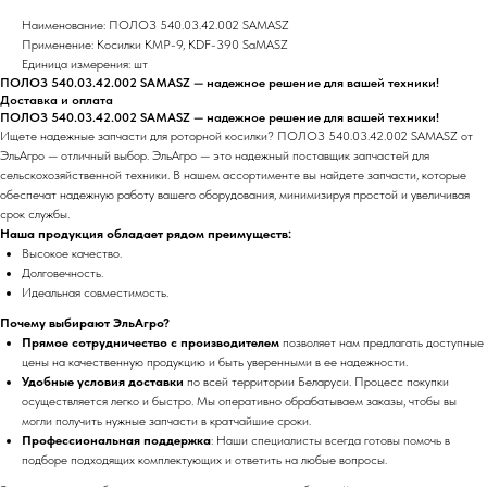
Наименование: ПОЛОЗ 540.03.42.002 SAMASZ
Применение: Косилки КМР-9, KDF-390 SaMASZ
Единица измерения: шт
ПОЛОЗ 540.03.42.002 SAMASZ — надежное решение для вашей техники!
Доставка и оплата
ПОЛОЗ 540.03.42.002 SAMASZ — надежное решение для вашей техники!
Ищете надежные запчасти для роторной косилки? ПОЛОЗ 540.03.42.002 SAMASZ от
ЭльАгро — отличный выбор. ЭльАгро — это надежный поставщик запчастей для
сельскохозяйственной техники. В нашем ассортименте вы найдете запчасти, которые
обеспечат надежную работу вашего оборудования, минимизируя простой и увеличивая
срок службы.
Наша продукция обладает рядом преимуществ:
Высокое качество.
Долговечность.
Идеальная совместимость.
Почему выбирают ЭльАгро?
Прямое сотрудничество с производителем
позволяет нам предлагать доступные
цены на качественную продукцию и быть уверенными в ее надежности.
Удобные условия доставки
по всей территории Беларуси. Процесс покупки
осуществляется легко и быстро. Мы оперативно обрабатываем заказы, чтобы вы
могли получить нужные запчасти в кратчайшие сроки.
Профессиональная поддержка
: Наши специалисты всегда готовы помочь в
подборе подходящих комплектующих и ответить на любые вопросы.